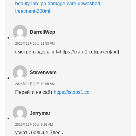
beauty-lab-lpp-damage-care-unwashed-
treatment-200ml
DarrellWep
2025年12月28日 11:53 PM
смотреть здесь [url=https://crab-1.cc]кракен[/url]
Stevenwem
2025年12月29日 10:59 AM
Перейти на сайт
https://tstops1.cc
Jerrymar
2025年12月30日 9:26 AM
узнать больше Здесь