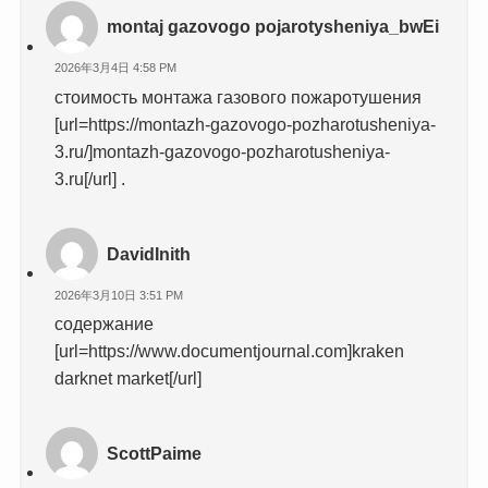
montaj gazovogo pojarotysheniya_bwEi
2026年3月4日 4:58 PM
стоимость монтажа газового пожаротушения
[url=https://montazh-gazovogo-pozharotusheniya-
3.ru/]montazh-gazovogo-pozharotusheniya-
3.ru[/url] .
DavidInith
2026年3月10日 3:51 PM
содержание
[url=https://www.documentjournal.com]kraken
darknet market[/url]
ScottPaime