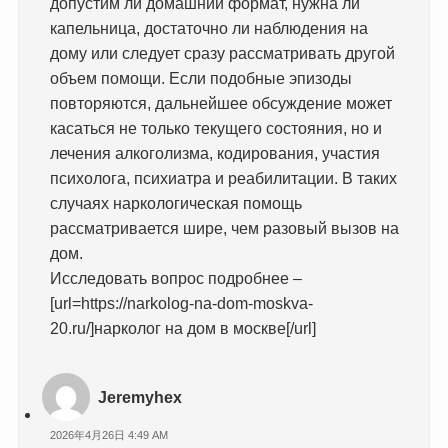
допустим ли домашний формат, нужна ли
капельница, достаточно ли наблюдения на
дому или следует сразу рассматривать другой
объем помощи. Если подобные эпизоды
повторяются, дальнейшее обсуждение может
касаться не только текущего состояния, но и
лечения алкоголизма, кодирования, участия
психолога, психиатра и реабилитации. В таких
случаях наркологическая помощь
рассматривается шире, чем разовый вызов на
дом.
Исследовать вопрос подробнее –
[url=https://narkolog-na-dom-moskva-
20.ru/]нарколог на дом в москве[/url]
Jeremyhex
2026年4月26日 4:49 AM