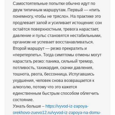
Самостоятельные попытки обычно идут по
двум типичным маршрутам. Первый — «пить
понемногу, чтобы не трясло». На практике это
продлевает запой и усиливает истощение: сон
остаётся поверхностным, тревога нарастает,
давление и пульс становятся нестабильными,
организм не успевает восстанавливаться.
Второй маршрут — резко прекратить и
«перетерпеть». Тогда симптомы отмены могут
нарастать резко: паника, сильный тремор,
потливость, тахикардия, скачки давления,
тошнота, рвота, бессонница. Испугавшись
ухудшения, человек снова возвращается к
алкоголю, потому что это кажется
единственным быстрым способом облегчить
состояние.
Узнать больше –
https://vyvod-iz-zapoya-
orekhovo-zuevo12.ru/vyvod-iz-zapoya-na-domu-