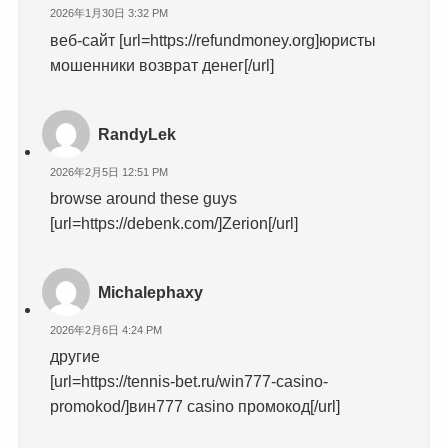
2026年1月30日 3:32 PM
веб-сайт [url=https://refundmoney.org]юристы
мошенники возврат денег[/url]
RandyLek
2026年2月5日 12:51 PM
browse around these guys
[url=https://debenk.com/]Zerion[/url]
Michalephaxy
2026年2月6日 4:24 PM
другие
[url=https://tennis-bet.ru/win777-casino-
promokod/]вин777 casino промокод[/url]