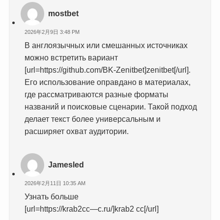
mostbet
2026年2月9日 3:48 PM
В англоязычных или смешанных источниках
можно встретить вариант
[url=https://github.com/BK-Zenitbet]zenitbet[/url].
Его использование оправдано в материалах,
где рассматриваются разные форматы
названий и поисковые сценарии. Такой подход
делает текст более универсальным и
расширяет охват аудитории.
Jamesled
2026年2月11日 10:35 AM
Узнать больше
[url=https://krab2cc—c.ru/]krab2 cc[/url]