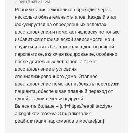
2026年4月16日 2:12 AM
Реабилитация алкоголиков проходит через
несколько обязательных этапов. Каждый этап
фокусируется на определенных аспектах
восстановления и помогает человеку не только
избавиться от физической зависимости, но и
научиться жить без алкоголя в долгосрочной
перспективе, включая кодирование, особенно
после длительных лет запоя, а также
восстановление в условиях
специализированного дома. Этапное
восстановление помогает избежать перегрузки
пациента, обеспечивая плавный переход от
одной стадии лечения к другой.
Выяснить больше – [url=https://reabilitacziya-
alkogolikov-moskva-3.ru/]алкоголик
реабилитация наркоманов в москве[/url]