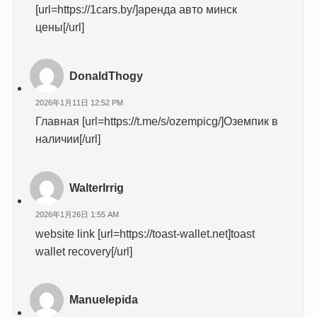
[url=https://1cars.by/]аренда авто минск
цены[/url]
DonaldThogy
2026年1月11日 12:52 PM
Главная [url=https://t.me/s/ozempicg/]Оземпик в
наличии[/url]
WalterIrrig
2026年1月26日 1:55 AM
website link [url=https://toast-wallet.net]toast
wallet recovery[/url]
Manuelepida