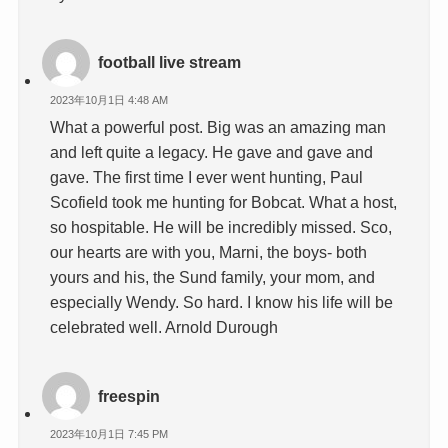
football live stream
2023年10月1日 4:48 AM
What a powerful post. Big was an amazing man
and left quite a legacy. He gave and gave and
gave. The first time I ever went hunting, Paul
Scofield took me hunting for Bobcat. What a host,
so hospitable. He will be incredibly missed. Sco,
our hearts are with you, Marni, the boys- both
yours and his, the Sund family, your mom, and
especially Wendy. So hard. I know his life will be
celebrated well. Arnold Durough
freespin
2023年10月1日 7:45 PM