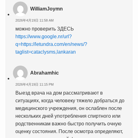
WilliamJoymn
2026年4月19日 11:58 AM
можно проверить ЗДЕСЬ
https://www.google.nr/url?
q=https://letundra.com/en/news/?
taglist=cataclysms,lankaran
Abrahamhic
2026年4月19日 11:15 PM
Выезд врача на дом рассматривают в
ситуациях, когда человеку тяжело добраться до
медицинского учреждения, он ослаблен после
нескольких дней употребления спиртного или
родственникам важно быстро получить очную
оценку состояния. После осмотра определяют,