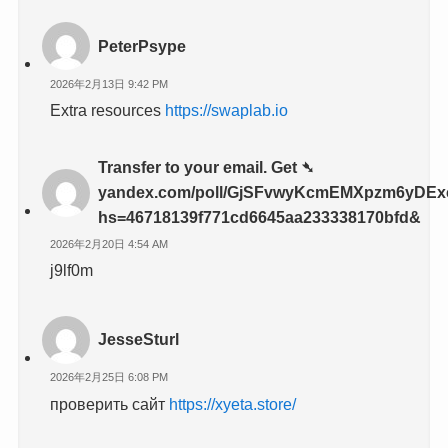
PeterPsype
2026年2月13日 9:42 PM
Extra resources
https://swaplab.io
Transfer to your email. Get ➴
yandex.com/poll/GjSFvwyKcmEMXpzm6yDEx
hs=46718139f771cd6645aa233338170bfd&
2026年2月20日 4:54 AM
j9lf0m
JesseSturl
2026年2月25日 6:08 PM
проверить сайт
https://xyeta.store/