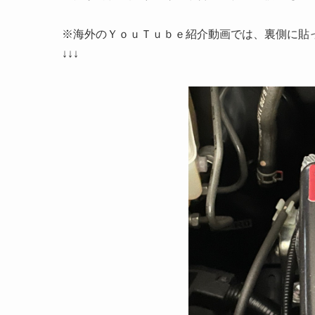
※海外のＹｏｕＴｕｂｅ紹介動画では、裏側に貼
↓↓↓