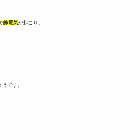
で
静電気
が起こり、
ようです。